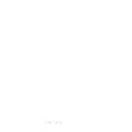
Online-
Terminbuchung
Pannen- &
Schadenhilfe
Service für
Reisemobile
Teile &
Zubehör
Rückrufe &
Umrüstungen
Über uns