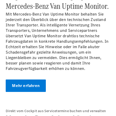
Mercedes-Benz Van Uptime Monitor.
Mit Mercedes-Benz Van Uptime Monitor behalten Sie
Übersicht
jederzeit den Überblick über den technischen Zustand
Finanzdienste
Ihrer Transporter. Als intelligente Vernetzung Ihres
Reifen &
Transporters, Unternehmens und Servicepartners
Kompletträder
übersetzt Van Uptime Monitor drahtlos technische
Fahrzeugdaten in konkrete Handlungsempfehlungen. In
Echtzeit erhalten Sie Hinweise oder im Falle akuter
Schadensgefahr gezielte Anweisungen, um ein
Liegenbleiben zu vermeiden. Dies ermöglicht Ihnen,
besser planen sowie reagieren und damit Ihre
Fahrzeugverfügbarkeit erhöhen zu können.
Reifen- und
Komplettradschutz
Mehr erfahren
EU-
Reifenlabel
Transporter-
Service
Direkt vom Cockpit aus Servicetermine buchen und verwalten