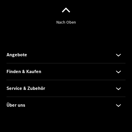
Services
Elektrofahrzeug-
Service
VanService
basic
Individuelle
Betreuung
Übersicht
Customer
Assistance
Center
24h Service
Roadside
Assistance